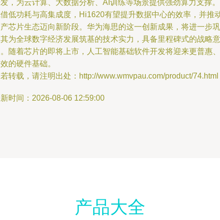
开发，为云计算、大数据分析、AI训练等场景提供强劲算力支撑。
借低功耗与高集成度，Hi1620有望提升数据中心的效率，并推
国产芯片生态迈向新阶段。华为海思的这一创新成果，将进一步
固其为全球数字经济发展筑基的技术实力，具备里程碑式的战略
义。随着芯片的即将上市，人工智能基础软件开发将迎来更普惠
高效的硬件基础。
若转载，请注明出处：http://www.wmvpau.com/product/74.html
新时间：2026-08-06 12:59:00
产品大全